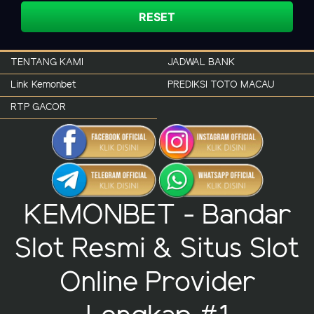
RESET
TENTANG KAMI
JADWAL BANK
Link Kemonbet
PREDIKSI TOTO MACAU
RTP GACOR
KEMONBET - Bandar
Slot Resmi & Situs Slot
Online Provider