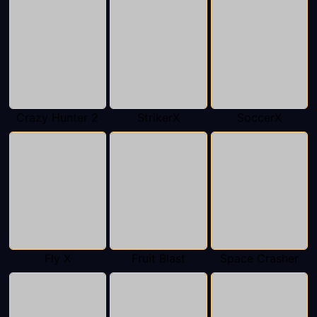
Crazy Hunter 2
StrikerX
SoccerX
Fly X
Fruit Blast
Space Crasher