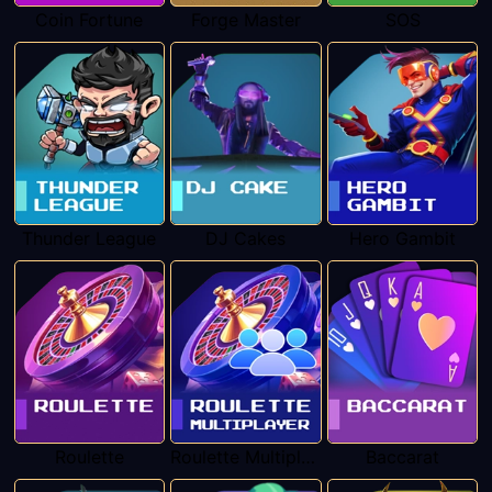
Coin Fortune
Forge Master
SOS
Thunder League
DJ Cakes
Hero Gambit
Roulette
Roulette Multiplayer
Baccarat