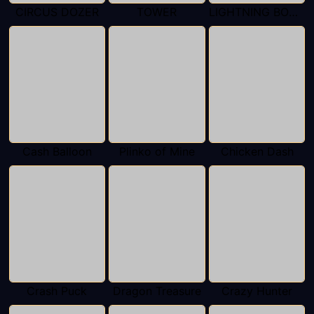
CIRCUS DOZER
TOWER
LIGHTNING BOMB
Cash Balloon
Plinko of Mine
Chicken Dash
Crash Puck
Dragon Treasure
Crazy Hunter