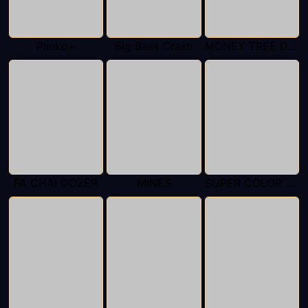
Plinko+
Big Bass Crash
MONEY TREE DOZER
FA CHAI DOZER
MINES
SUPER COLOR GAME