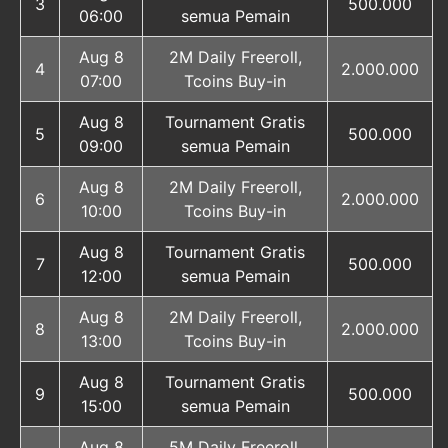
3
500.000
06:00
semua Pemain
Aug 8
2M Daily Freeroll,
4
2.000.000
07:00
Tcoins Buy-in
Aug 8
Tournament Gratis
5
500.000
09:00
semua Pemain
Aug 8
2M Daily Freeroll,
6
2.000.000
10:00
Tcoins Buy-in
Aug 8
Tournament Gratis
7
500.000
12:00
semua Pemain
Aug 8
2M Daily Freeroll,
8
2.000.000
13:00
Tcoins Buy-in
Aug 8
Tournament Gratis
9
500.000
15:00
semua Pemain
Aug 8
5M Daily Freeroll,