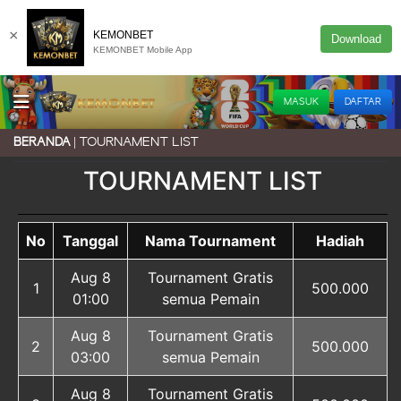
×
KEMONBET
Download
KEMONBET Mobile App
MASUK
DAFTAR
TOURNAMENT LIST
BERANDA
TOURNAMENT LIST
No
Tanggal
Nama Tournament
Hadiah
Aug 8
Tournament Gratis
1
500.000
01:00
semua Pemain
Aug 8
Tournament Gratis
2
500.000
03:00
semua Pemain
Aug 8
Tournament Gratis